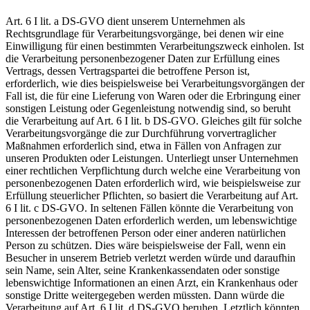
Art. 6 I lit. a DS-GVO dient unserem Unternehmen als
Rechtsgrundlage für Verarbeitungsvorgänge, bei denen wir eine
Einwilligung für einen bestimmten Verarbeitungszweck einholen. Ist
die Verarbeitung personenbezogener Daten zur Erfüllung eines
Vertrags, dessen Vertragspartei die betroffene Person ist,
erforderlich, wie dies beispielsweise bei Verarbeitungsvorgängen der
Fall ist, die für eine Lieferung von Waren oder die Erbringung einer
sonstigen Leistung oder Gegenleistung notwendig sind, so beruht
die Verarbeitung auf Art. 6 I lit. b DS-GVO. Gleiches gilt für solche
Verarbeitungsvorgänge die zur Durchführung vorvertraglicher
Maßnahmen erforderlich sind, etwa in Fällen von Anfragen zur
unseren Produkten oder Leistungen. Unterliegt unser Unternehmen
einer rechtlichen Verpflichtung durch welche eine Verarbeitung von
personenbezogenen Daten erforderlich wird, wie beispielsweise zur
Erfüllung steuerlicher Pflichten, so basiert die Verarbeitung auf Art.
6 I lit. c DS-GVO. In seltenen Fällen könnte die Verarbeitung von
personenbezogenen Daten erforderlich werden, um lebenswichtige
Interessen der betroffenen Person oder einer anderen natürlichen
Person zu schützen. Dies wäre beispielsweise der Fall, wenn ein
Besucher in unserem Betrieb verletzt werden würde und daraufhin
sein Name, sein Alter, seine Krankenkassendaten oder sonstige
lebenswichtige Informationen an einen Arzt, ein Krankenhaus oder
sonstige Dritte weitergegeben werden müssten. Dann würde die
Verarbeitung auf Art. 6 I lit. d DS-GVO beruhen. Letztlich könnten